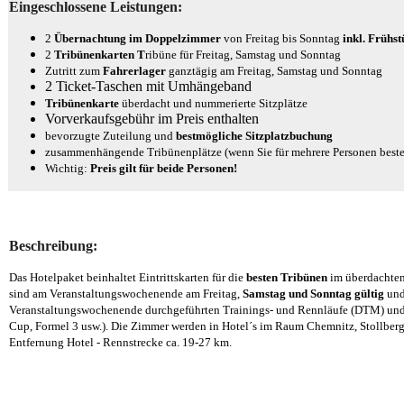
Eingeschlossene Leistungen:
2
Übernachtung im Doppelzimmer
von Freitag bis Sonntag
inkl. Frühst
2
Tribünenkarten T
ribüne
für Freitag, Samstag und Sonntag
Zutritt zum
Fahrerlager
ganztägig am Freitag, Samstag und Sonntag
2 Ticket-Taschen mit Umhängeband
Tribünenkarte
überdacht und nummerierte Sitzplätze
Vorverkaufsgebühr im Preis enthalten
bevorzugte Zuteilung und
bestmögliche Sitzplatzbuchung
zusammenhängende Tribünenplätze (wenn Sie für mehrere Personen beste
Wichtig:
Preis gilt für beide Personen!
Beschreibung:
Das Hotelpaket beinhaltet Eintrittskarten für die
besten Tribünen
im überdachten 
sind am Veranstaltungswochenende am Freitag,
Samstag und Sonntag gültig
und
Veranstaltungswochenende durchgeführten Trainings- und Rennläufe (DTM) und 
Cup, Formel 3 usw.). Die Zimmer werden in
Hotel´s im Raum Chemnitz, Stollbe
Entfernung Hotel - Rennstrecke ca. 19-27 km.